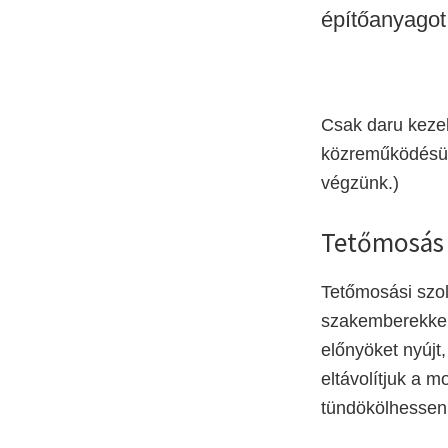
építőanyagot 
Csak daru kezel
közreműködésünk
végzünk.)
Tetőmosás
Tetőmosási szol
szakemberekkel 
előnyöket nyújt
eltávolítjuk a 
tündökölhessen