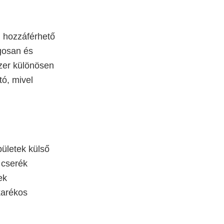
 hozzáférhető
gosan és
zer különösen
tó, mivel
pületek külső
 cserék
ek
karékos