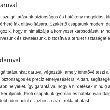
daruval
i szolgáltatásunk biztonságos és hatékony megoldást kí
rhető fák eltávolítására. Szakértő csapatunk modern da
lgozik, hogy minimalizálja a környezet károsodását. Mi
ezünk és kivitelezünk, biztosítva a terület tisztaságát 
 daruval
lgáltatásunkat daruval végezzük, amely lehetővé teszi 
 biztonságos és precíz elhelyezését is. A daru segítség
abb helyeket, így garantálva, hogy a hirdetések mindig 
e kerüljenek. Profi csapatunk gyorsan és hatékonyan dol
idebb időn belül élvezhesse az új reklámhatást.