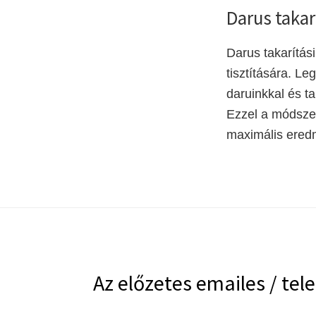
Darus takar
Darus takarítás
tisztítására. Le
daruinkkal és t
Ezzel a módszer
maximális eredm
Footer
Az előzetes emailes / tele