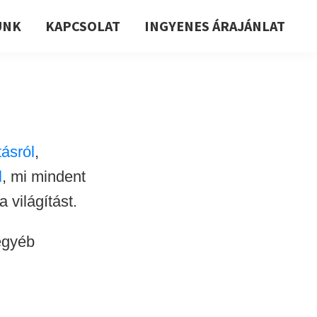
UNK
KAPCSOLAT
INGYENES ÁRAJÁNLAT
tásról
,
l
, mi mindent
 világítást.
egyéb