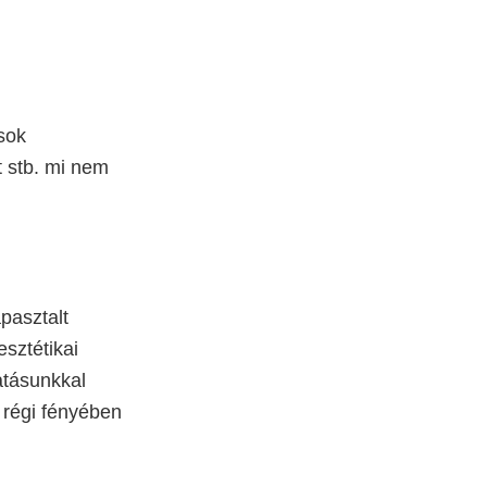
ások
 stb. mi nem
pasztalt
sztétikai
atásunkkal
 régi fényében