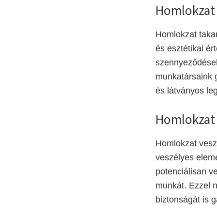
Homlokzat 
Homlokzat takar
és esztétikai ér
szennyeződéseke
munkatársaink g
és látványos le
Homlokzat 
Homlokzat veszé
veszélyes eleme
potenciálisan v
munkát. Ezzel 
biztonságát is g