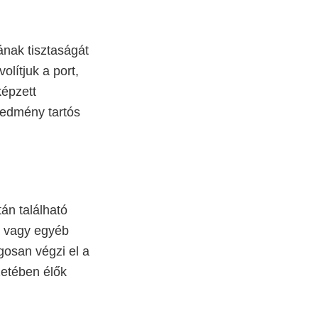
ának tisztaságát
olítjuk a port,
képzett
redmény tartós
án található
ől vagy egyéb
gosan végzi el a
zetében élők