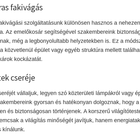
as fakivágás
akivágási szolgáltatásunk különösen hasznos a nehezen
ára. Az emelőkosár segítségével szakembereink biztonsá
nak, még a legbonyolultabb helyzetekben is. Ez a móds
a közvetlenül épület vagy egyéb struktúra mellett találha
 károk kockázatát.
tek cseréje
seréjét vállaljuk, legyen szó közterületi lámpákról vagy é
Szakembereink gyorsan és hatékonyan dolgoznak, hogy a
 és biztonságosan történjenek. A korszerű világítótest
emcsak a világítás minőségét javítjuk, hanem energiata
 kínálunk.