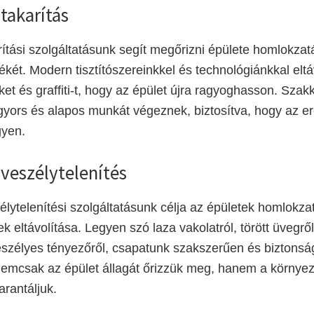
takarítás
ítási szolgáltatásunk segít megőrizni épülete homlokzat
tékét. Modern tisztítószereinkkel és technológiánkkal eltáv
t és graffiti-t, hogy az épület újra ragyoghasson. Szak
yors és alapos munkát végeznek, biztosítva, hogy az e
gyen.
veszélytelenítés
lytelenítési szolgáltatásunk célja az épületek homlokzat
k eltávolítása. Legyen szó laza vakolatról, törött üvegr
eszélyes tényezőről, csapatunk szakszerűen és biztonsá
nemcsak az épület állagát őrizzük meg, hanem a környe
arantáljuk.