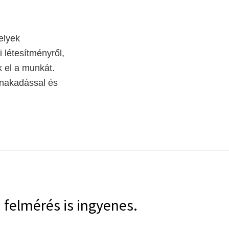
elyek
i létesítményről,
 el a munkát.
ennakadással és
i felmérés is ingyenes.