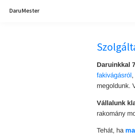
Ugrás
Skip
Ugrás
DaruMester
az
to
a
Daruzás,
elsődleges
main
lábléchez
darus
navigációhoz
content
munkák
Szolgált
Daruinkkal 
fakivágásról
megoldunk. Vo
Vállalunk kl
rakomány mo
Tehát, ha
ma