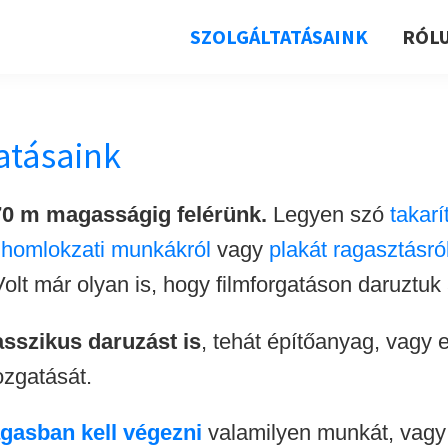
SZOLGÁLTATÁSAINK
RÓL
atásaink
70 m magasságig felérünk.
Legyen szó
takarí
,
homlokzati munkákról
vagy
plakát ragasztásró
lt már olyan is, hogy filmforgatáson daruztuk a
asszikus daruzást is
, tehát építőanyag, vagy 
zgatását.
gasban kell végezni
valamilyen munkát, vagy