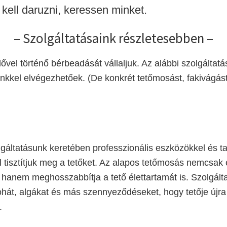
kell daruzni, keressen minket.
– Szolgáltatásaink részletesebben –
ővel történő bérbeadását vállaljuk. Az alábbi szolgáltat
kel elvégezhetőek. (De konkrét tetőmosást, fakivágást
gáltatásunk keretében professzionális eszközökkel és ta
tisztítjuk meg a tetőket. Az alapos tetőmosás nemcsak e
, hanem meghosszabbítja a tető élettartamát is. Szolgált
mohát, algákat és más szennyeződéseket, hogy tetője újra
.