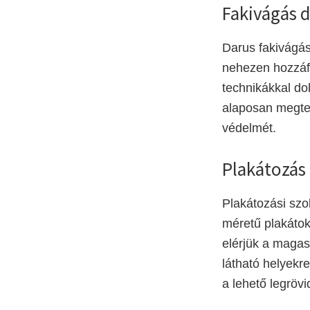
Fakivágás 
Darus fakivágás
nehezen hozzáfé
technikákkal do
alaposan megterv
védelmét.
Plakátozás
Plakátozási szo
méretű plakátok
elérjük a magas
látható helyekr
a lehető legröv