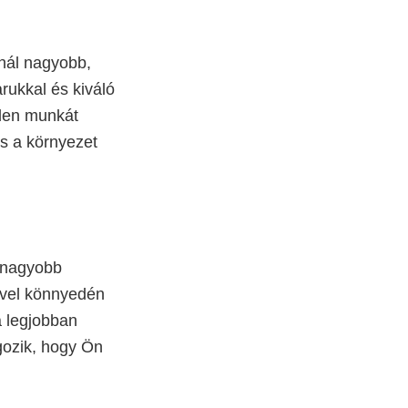
nál nagyobb,
rukkal és kiváló
nden munkát
és a környezet
a nagyobb
ével könnyedén
a legjobban
gozik, hogy Ön