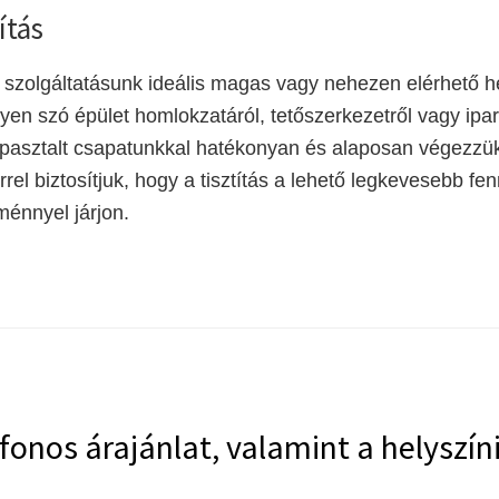
ítás
i szolgáltatásunk ideális magas vagy nehezen elérhető h
gyen szó épület homlokzatáról, tetőszerkezetről vagy ipar
apasztalt csapatunkkal hatékonyan és alaposan végezzük
rel biztosítjuk, hogy a tisztítás a lehető legkevesebb f
énnyel járjon.
fonos árajánlat, valamint a helyszín