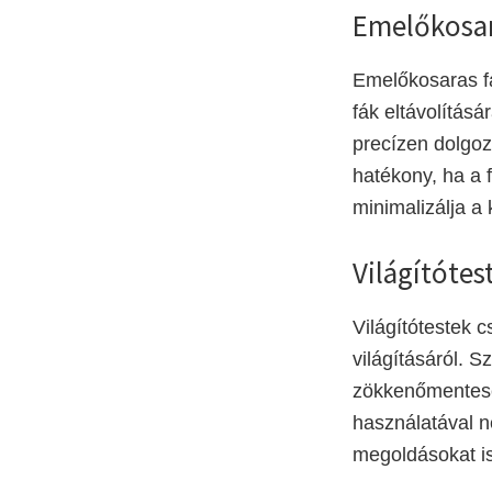
Emelőkosar
Emelőkosaras f
fák eltávolítás
precízen dolgoz
hatékony, ha a f
minimalizálja a
Világítótes
Világítótestek c
világításáról. 
zökkenőmentesen
használatával n
megoldásokat is