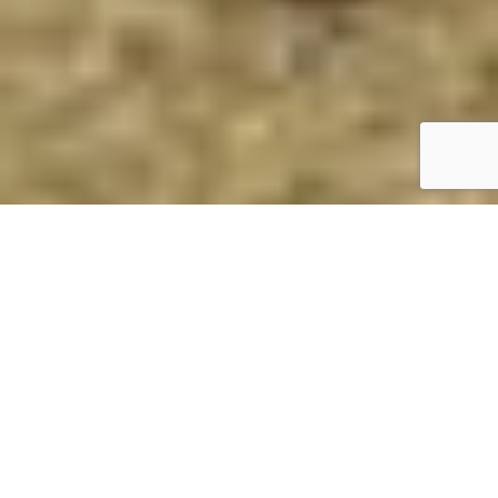
Nehéz? Magasan van? Daruval
megoldjuk. Gyorsan és
biztonságosan.