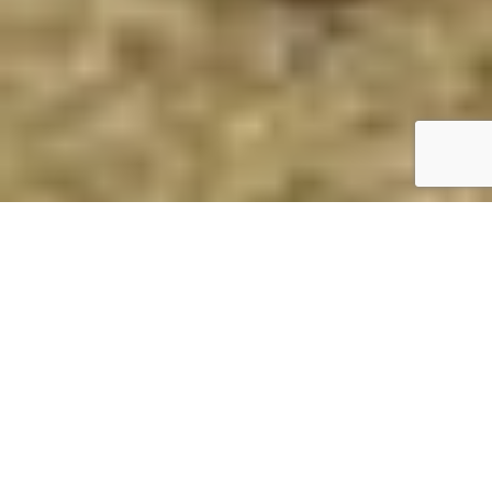
Nehéz? Magasan van? Daruval
megoldjuk. Gyorsan és
biztonságosan.